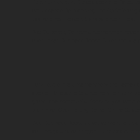
Paket entwickelt.
Dieses spezielle Paket ko
umfassende Betrachtung und Optimierung D
das zu einem festen, transparenten Preis.
Bist Du bereit, Deinem Unternehmen neuen 
über unser ‚Business Boost‘ Paket und wie 
Für alle, die ihre Unternehmensprobleme sc
speziell für etablierte Unternehmen konzipi
gründliche Kommunikationsanalyse, um die 
bis hin zur Optimierung Deiner Online-Strate
Das ‚Business Boost‘ Paket konzentriert sic
auf Erfolgskurs zu bringen – und das zu ein