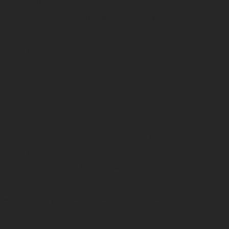
en und zu schärfen. Es bietet eine
mmunikation bis hin zum Marketing – und
te für Dich zu gewinnen? Erfahre mehr
ösung: Unser ‚Business Boost‘ Paket. Dieses
g zu verleihen. Wir bieten Dir eine
entifizieren – von Markenrevitalisierung
essentiell sind, um Dein Unternehmen wieder