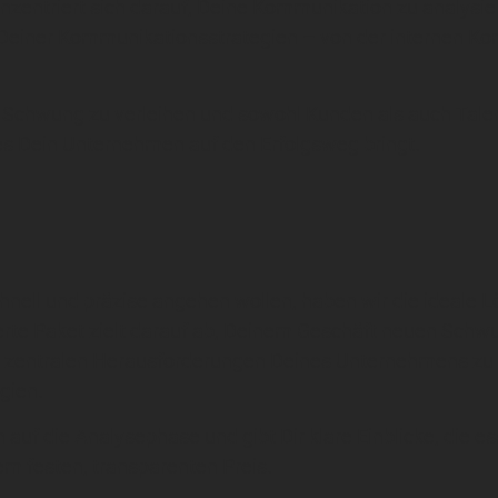
nzentriert sich darauf, Deine Kommunikation zu analysier
einer Kommunikationsstrategien – von der internen Ko
Schwung zu verleihen und sowohl Kunden als auch Talen
es Dein Unternehmen auf den Erfolgsweg bringt.
hnell und präzise angehen wollen, haben wir die ideale L
erte Paket zielt darauf ab, Deinem Geschäft neuen Schwun
zentralen Herausforderungen Deines Unternehmens zu id
gien.
h auf die Analysephase und gibt Dir klare Einblicke, die 
em festen, transparenten Preis.