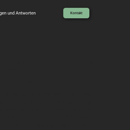
gen und Antworten
Kontakt
erausforderung, Dein etabliertes
 Kurs zu bringen?
abei zu unterstützen!
t ist es normal, dass nach einer Phase
in Punkt erreicht wird, an dem Dinge
s laufen wie zuvor. Vielleicht spürst Du,
agniert, die Kundenbindung nachlässt
aft nicht mehr so stark resoniert, oder