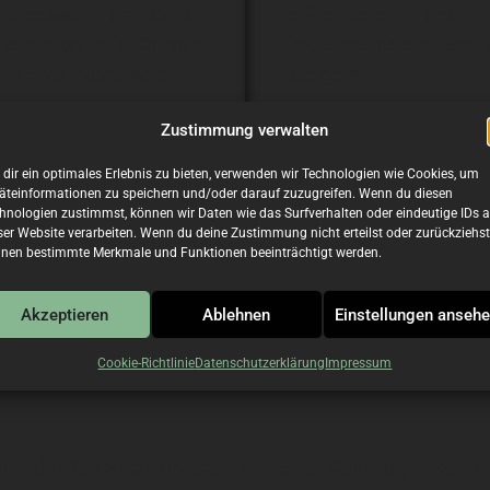
verbessern, um Deine
effizientere und 
nteraktion mit Deinem
implementieren, um d
n – zu intensivieren.
steigern.
Zustimmung verwalten
dir ein optimales Erlebnis zu bieten, verwenden wir Technologien wie Cookies, um
äteinformationen zu speichern und/oder darauf zuzugreifen. Wenn du diesen
hnologien zustimmst, können wir Daten wie das Surfverhalten oder eindeutige IDs a
ser Website verarbeiten. Wenn du deine Zustimmung nicht erteilst oder zurückziehst
nen bestimmte Merkmale und Funktionen beeinträchtigt werden.
, die Du brauchst, um Dein etabliertes Unternehmen auf 
ne Geschäftsstrategien zu verbessern und langfristigen
Akzeptieren
Ablehnen
Einstellungen anseh
Cookie-Richtlinie
Datenschutzerklärung
Impressum
mmunikation zu optimieren und neuen Schwung zu gewinn