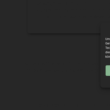
Strategie zu überdenken und zu 
Sichtbarkeit zu erhöhen und die I
Publikum – und potenziellen Bewerber
Um 
Ger
Tec
die
kön
Mit studio31. erhältst Du die Unterstützung
Dir das Know-how und die Werkzeuge, um Dei
Für Unternehmen, die bereit sind, ihre Ko