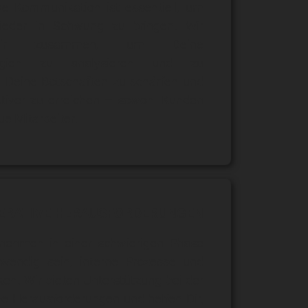
ive Kommunikation ist essentiell, um
eder in Schwung zu bringen. Wir
Dir zusammen, um Deine
ategien zu analysieren und zu
s, Deine Botschaften zu schärfen und
ktiver zu erreichen – sowohl Kunden
ue Mitarbeiter.
ERATIVE HERAUSFORDERUNGEN
nehmen in einer schwierigen Phase
twendig sein, interne Prozesse und
en. Wir bieten Unterstützung bei der
e Herausforderungen und helfen Dir,