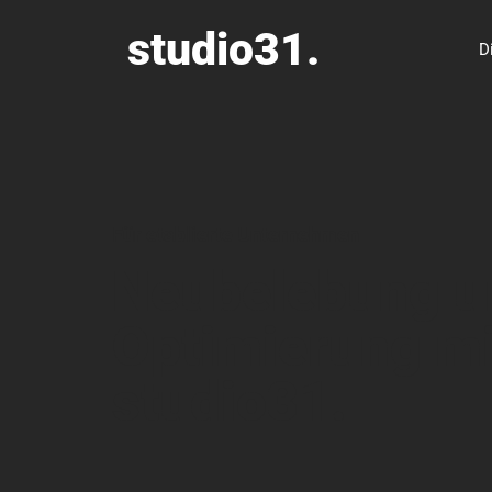
studio31.
D
Für etablierte Unternehmen
Neubelebung u
Optimierung mi
studio31.