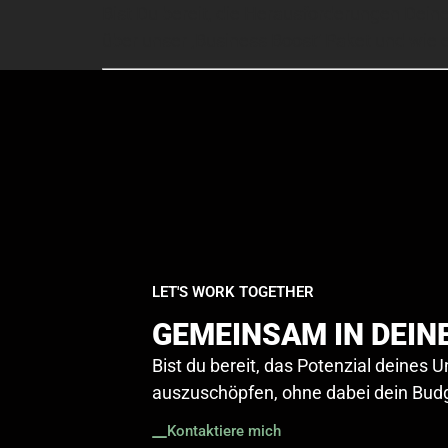
Bist Du bereit, die Herausforderungen Dein
über unser ‚Business Boost‘ Paket und wie e
LET'S WORK TOGETHER
GEMEINSAM IN DEIN
Bist du bereit, das Potenzial deines 
auszuschöpfen, ohne dabei dein Budg
Kontaktiere mich