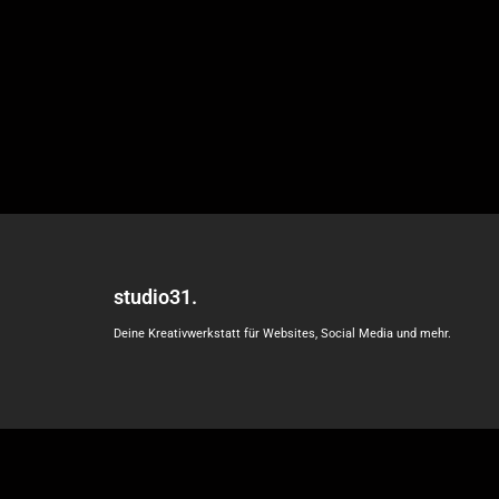
studio31.
Deine Kreativwerkstatt für Websites, Social Media und mehr.