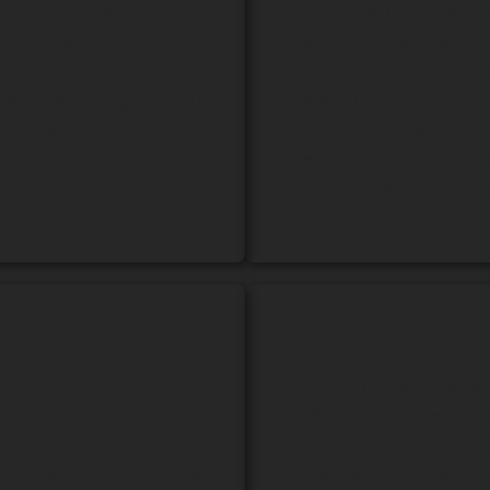
 Strategien regelmäßig
Eine klare und effekt
 mit den sich ständig
Dein Unternehmen wi
 zu halten. Wir helfen
arbeiten mit 
eren, Dein Angebot zu
Kommunikationsstr
ss Du weiterhin relevant
verbessern. Ziel ist e
e bist – einschließlich
Deine Zielgruppe effe
als auch potenzielle ne
ÄSENZ
ANPASSUNG AN OP
Wenn sich Dein Unter
befindet, kann es no
e starke Online-Präsenz
Strukturen zu überdenk
h dabei, Deine digitale
Anpassung an operativ