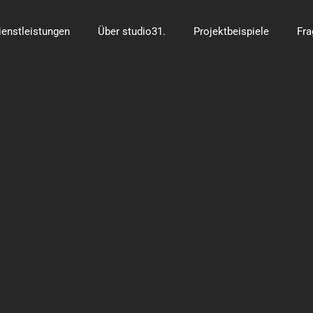
ienstleistungen
Über studio31.
Projektbeispiele
Fra
Stehst Du vor der H
Unternehmen wieder auf
nd
Wir sind hier, um Dich d
t
In der Unternehmenswel
des Erfolgs manchmal e
nicht mehr so reibungslo
dass Dein Wachstum st
oder Deine Markenbotsch