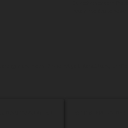
Du stehst vor dem Proble
neuen Fachkräfte bewer
rderungen und bieten Dir die nötige Unterstützung, um 
 UND ANPASSUNG AN
OPTIMIERUNG DER