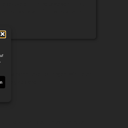
effektivere Arbeitsweisen zu
ie Attraktivität für Fachkräfte zu
uf
,
den nächsten Level zu bringen. Wir bieten
 Erfolg zu sichern.
en
en, haben wir unser ‚Business Boost‘