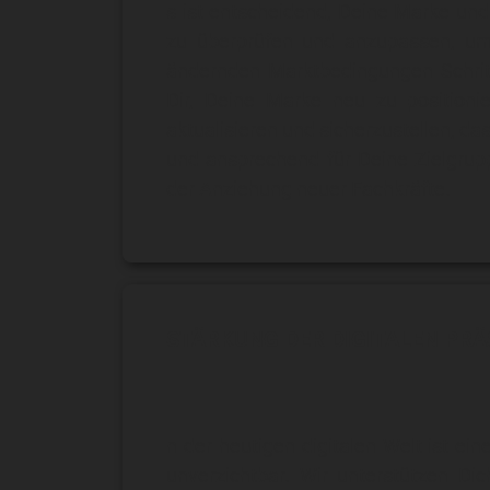
s ist entscheidend, Deine Marke und
zu überprüfen und anzupassen, um
ändernden Marktbedingungen Schritt
Dir, Deine Marke neu zu positioni
aktualisieren und sicherzustellen, da
und ansprechend für Deine Zielgrupp
der Anziehung neuer Fachkräfte.
STÄRKUNG DER DIGITALEN PR
n der heutigen digitalen Welt ist ein
unverzichtbar. Wir unterstützen Dic