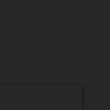
m, dass sich trotz offener Stellen keine
ben.
Dein Unternehmen neu zu beleben und auf
 KOMMUNIKATIONSSTRATEGIE